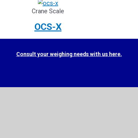
Crane Scale
OCS-X
Consult your weighing needs with us here.