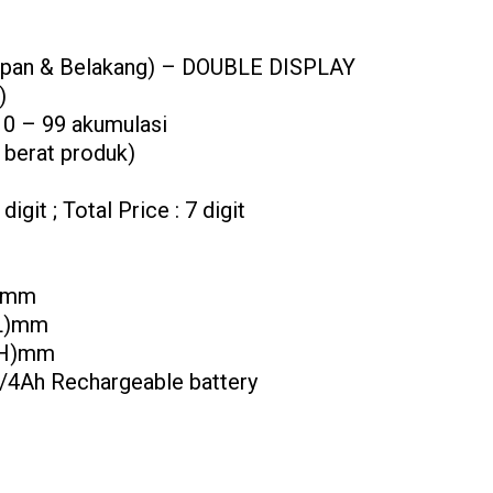
Depan & Belakang) – DOUBLE DISPLAY
)
 0 – 99 akumulasi
 berat produk)
digit ; Total Price : 7 digit
H)mm
(L)mm
0(H)mm
/4Ah Rechargeable battery