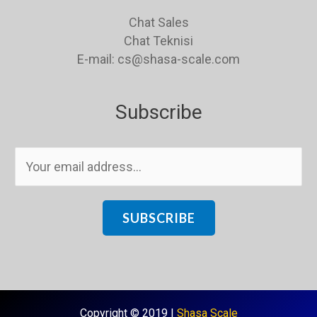
Chat Sales
Chat Teknisi
E-mail: cs@shasa-scale.com
Subscribe
E
m
a
i
SUBSCRIBE
l
*
Copyright © 2019 |
Shasa Scale