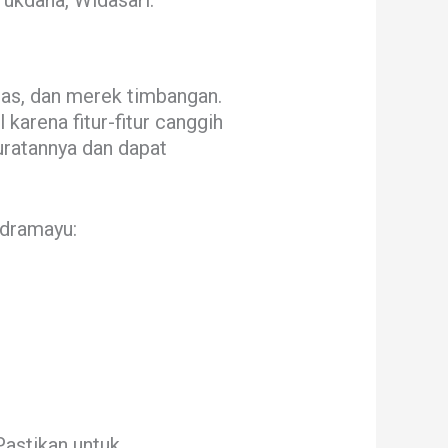
Tukdana, Widasari.
tas, dan merek timbangan.
karena fitur-fitur canggih
uratannya dan dapat
ndramayu:
Pastikan untuk