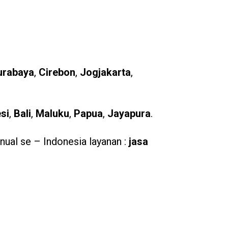
urabaya
,
Cirebon
,
Jogjakarta
,
si
,
Bali
,
Maluku
,
Papua
,
Jayapura
.
ual se – Indonesia layanan :
jasa