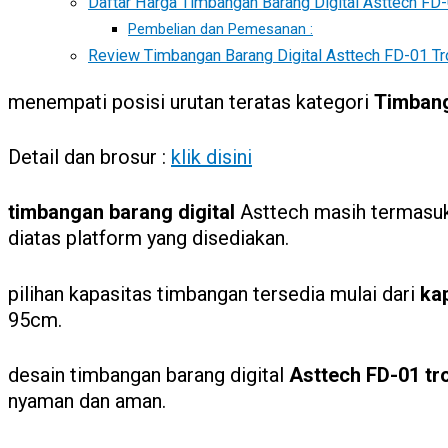
Daftar Harga Timbangan Barang Digital Asttech FD-
Pembelian dan Pemesanan :
Review Timbangan Barang Digital Asttech FD-01 Tro
menempati posisi urutan teratas kategori
Timbang
Detail dan brosur :
klik disini
timbangan barang digital
Asttech masih termas
diatas platform yang disediakan.
pilihan kapasitas timbangan tersedia mulai dari
ka
95cm.
desain timbangan barang digital
Asttech FD-01 tro
nyaman dan aman.