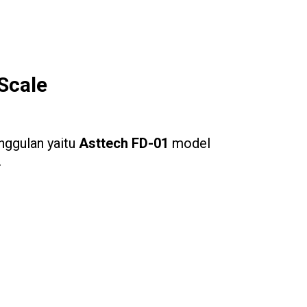
Scale
nggulan yaitu
Asttech FD-01
model
.