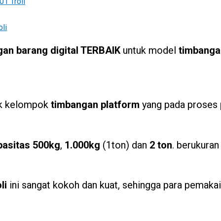
01 Troli
li
an barang digital TERBAIK
untuk model
timbangan
uk kelompok
timbangan platform
yang pada proses 
pasitas 500kg
,
1.000kg
(1ton) dan
2 ton
. berukura
li
ini sangat kokoh dan kuat, sehingga para pemaka