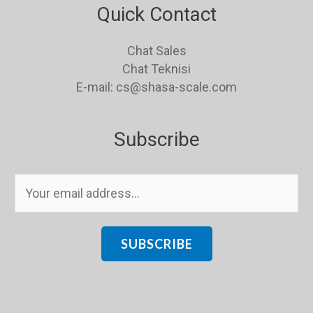
Quick Contact
Chat Sales
Chat Teknisi
E-mail: cs@shasa-scale.com
Subscribe
E
m
a
i
SUBSCRIBE
l
*