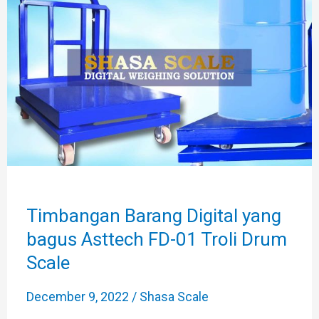
Digital
yang
bagus
Asttech
FD-
01
Troli
Drum
Scale
Timbangan Barang Digital yang
bagus Asttech FD-01 Troli Drum
Scale
December 9, 2022
/
Shasa Scale