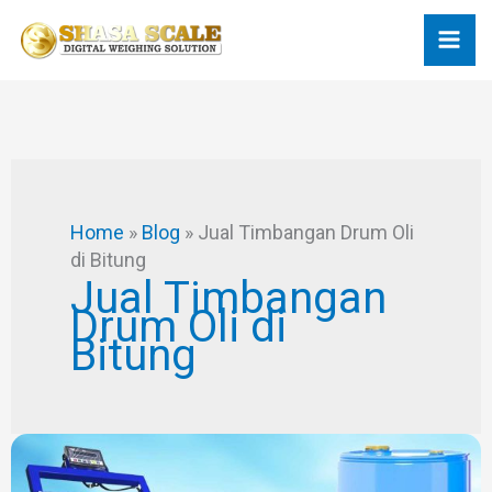
Skip
to
content
Home
»
Blog
»
Jual Timbangan Drum Oli
di Bitung
Jual Timbangan
Drum Oli di
Bitung
Timbangan
Barang