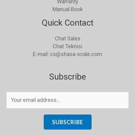
Warranty
Manual Book
Quick Contact
Chat Sales
Chat Teknisi
E-mail: cs@shasa-scale.com
Subscribe
E
m
a
i
SUBSCRIBE
l
*