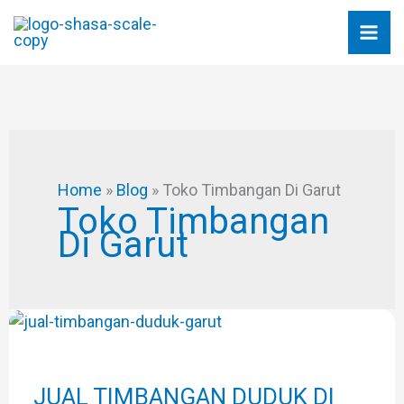
Skip
to
content
Home
»
Blog
»
Toko Timbangan Di Garut
Toko Timbangan
Di Garut
JUAL
TIMBANGAN
DUDUK
DI
JUAL TIMBANGAN DUDUK DI