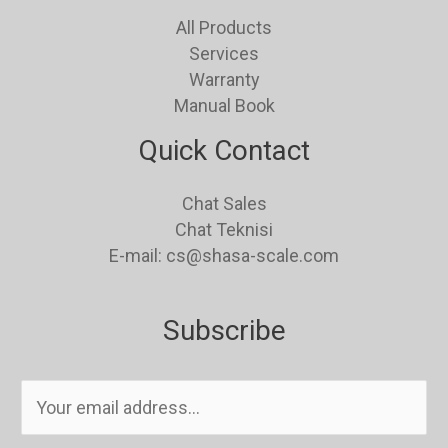
All Products
Services
Warranty
Manual Book
Quick Contact
Chat Sales
Chat Teknisi
E-mail: cs@shasa-scale.com
Subscribe
E
m
a