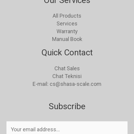
Our Services
All Products
Services
Warranty
Manual Book
Quick Contact
Chat Sales
Chat Teknisi
E-mail: cs@shasa-scale.com
Subscribe
E
m