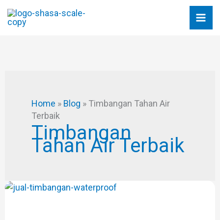
Skip
to
content
Home
»
Blog
»
Timbangan Tahan Air
Terbaik
Timbangan
Tahan Air Terbaik
JUAL
TIMBANGAN
WATERPROOF