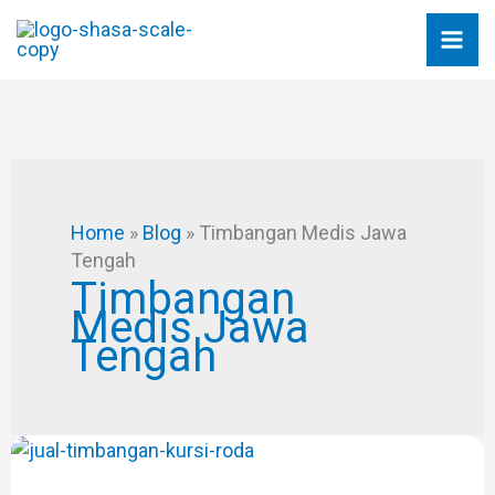
Skip
to
content
Home
»
Blog
»
Timbangan Medis Jawa
Tengah
Timbangan
Medis Jawa
Tengah
DISTRIBUTOR
TIMBANGAN