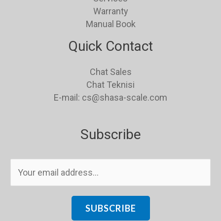
Warranty
Manual Book
Quick Contact
Chat Sales
Chat Teknisi
E-mail: cs@shasa-scale.com
Subscribe
E
m
a
i
SUBSCRIBE
l