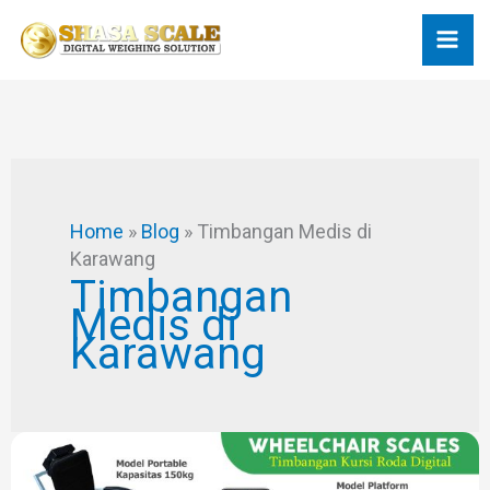
Skip
to
content
Home
»
Blog
»
Timbangan Medis di
Karawang
Timbangan
Medis di
Karawang
JUAL
TIMBANGAN