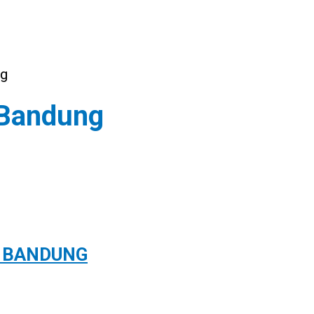
ng
 Bandung
I BANDUNG