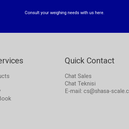
Consult your weighing needs with us here.
ervices
Quick Contact
ucts
Chat Sales
s
Chat Teknisi
y
E-mail: cs@shasa-scale.
Book