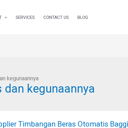
T
SERVICES
CONTACT US
BLOG
dan kegunaannya
s dan kegunaannya
lier
bangan
pplier Timbangan Beras Otomatis Bagg