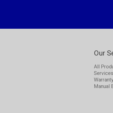
Our S
All Prod
Service
Warrant
Manual 