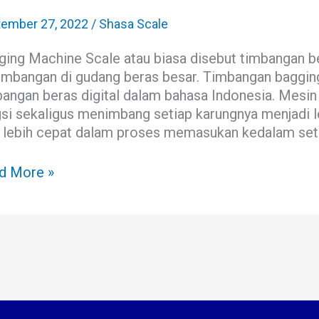
as
matis
tember 27, 2022
/
Shasa Scale
ging
ging Machine Scale atau biasa disebut timbangan 
hine
imbangan di gudang beras besar. Timbangan bagging
bangan beras digital dalam bahasa Indonesia. Mesin
gsi sekaligus menimbang setiap karungnya menjadi l
a lebih cepat dalam proses memasukan kedalam seti
d More »