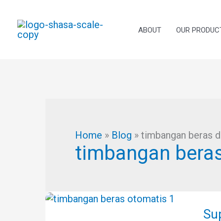
Skip
to
content
ABOUT
OUR PRODUC
Home
»
Blog
»
timbangan beras 
timbangan bera
Supp
Tim
Su