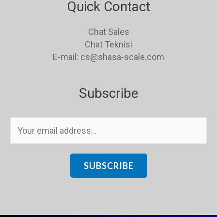
Quick Contact
Chat Sales
Chat Teknisi
E-mail: cs@shasa-scale.com
Subscribe
E
m
a
i
SUBSCRIBE
l
*