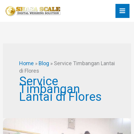
Skip
to
content
Home
»
Blog
»
Service Timbangan Lantai
di Flores
Service
Timbangan
Lantai di Flores
Lebih
Murah