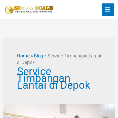
Skip
to
content
Home
»
Blog
»
Service Timbangan Lantai
di Depok
Service
Timbangan
Lantai di Depok
Lebih
Murah