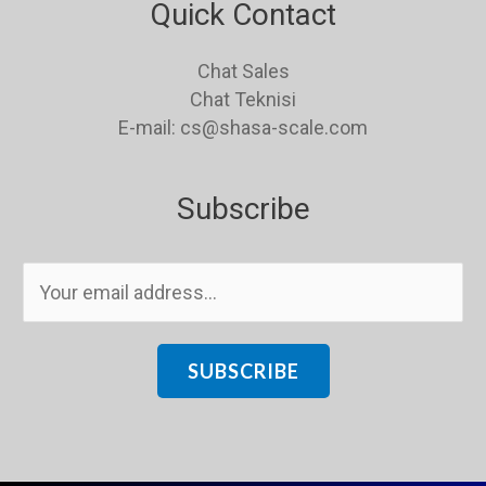
Quick Contact
Chat Sales
Chat Teknisi
E-mail: cs@shasa-scale.com
Subscribe
E
m
a
i
SUBSCRIBE
l
*