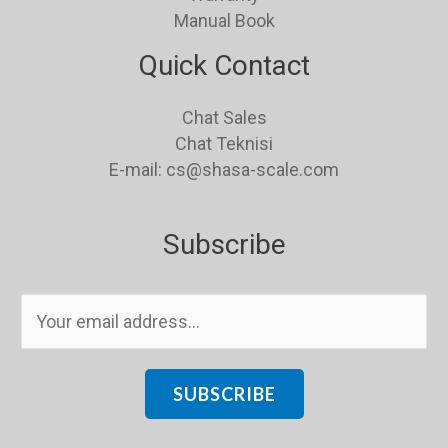
Manual Book
Quick Contact
Chat Sales
Chat Teknisi
E-mail: cs@shasa-scale.com
Subscribe
E
m
a
i
SUBSCRIBE
l
*