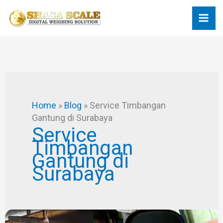
Skip
to
content
Home
»
Blog
»
Service Timbangan
Gantung di Surabaya
Service
Timbangan
Gantung di
Surabaya
Memperbaiki