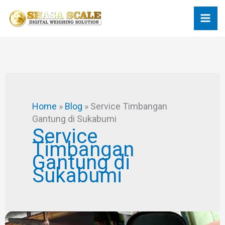
Skip
to
content
Home
»
Blog
»
Service Timbangan
Gantung di Sukabumi
Service
Timbangan
Gantung di
Sukabumi
Memperbaiki