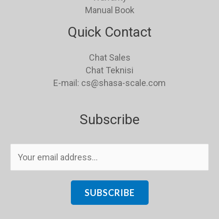
Manual Book
Quick Contact
Chat Sales
Chat Teknisi
E-mail: cs@shasa-scale.com
Subscribe
E
m
a
i
SUBSCRIBE
l
*