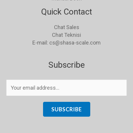
Quick Contact
Chat Sales
Chat Teknisi
E-mail: cs@shasa-scale.com
Subscribe
E
m
a
i
SUBSCRIBE
l
*