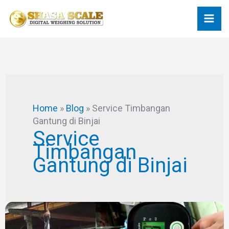
Skip
to
content
Home
»
Blog
»
Service Timbangan
Gantung di Binjai
Service
Timbangan
Gantung di Binjai
Memperbaiki
Timbangan