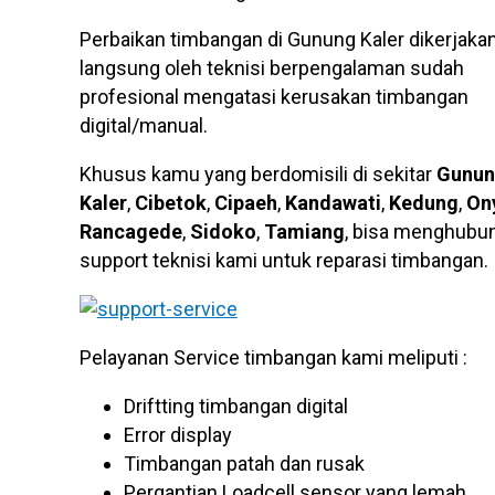
Perbaikan timbangan di Gunung Kaler dikerjaka
langsung oleh teknisi berpengalaman sudah
profesional mengatasi kerusakan timbangan
digital/manual.
Khusus kamu yang berdomisili di sekitar
Gunu
Kaler
,
Cibetok
,
Cipaeh
,
Kandawati
,
Kedung
,
On
Rancagede
,
Sidoko
,
Tamiang
, bisa menghubu
support teknisi kami untuk reparasi timbangan.
Pelayanan Service timbangan kami meliputi :
Driftting timbangan digital
Error display
Timbangan patah dan rusak
Pergantian Loadcell sensor yang lemah