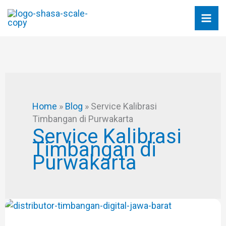
Skip
to
content
Home
»
Blog
»
Service Kalibrasi
Timbangan di Purwakarta
Service Kalibrasi
Timbangan di
Purwakarta
Distributor
Timbangan