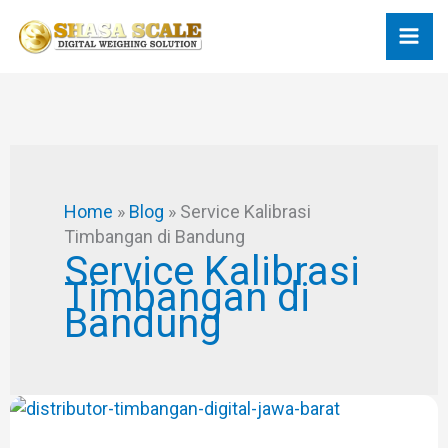
Skip
to
content
Home
»
Blog
»
Service Kalibrasi
Timbangan di Bandung
Service Kalibrasi
Timbangan di
Bandung
Distributor
Timbangan