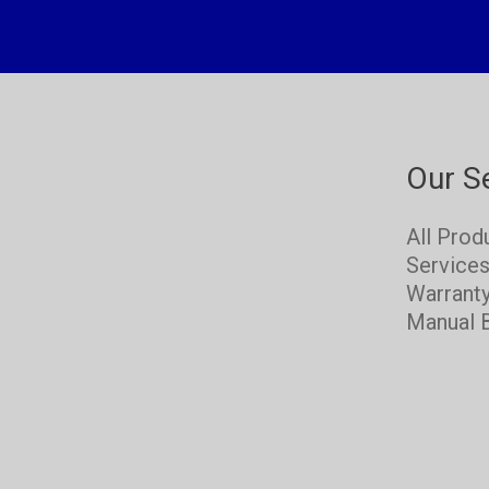
Our S
All Prod
Service
Warrant
Manual 