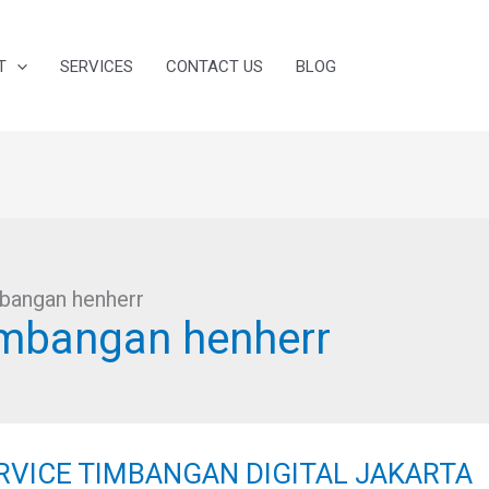
T
SERVICES
CONTACT US
BLOG
mbangan henherr
timbangan henherr
VICE
MBANGAN
RVICE TIMBANGAN DIGITAL JAKARTA