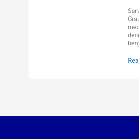
Sem
Ser
Mer
Grat
medi
deng
ber
Rea