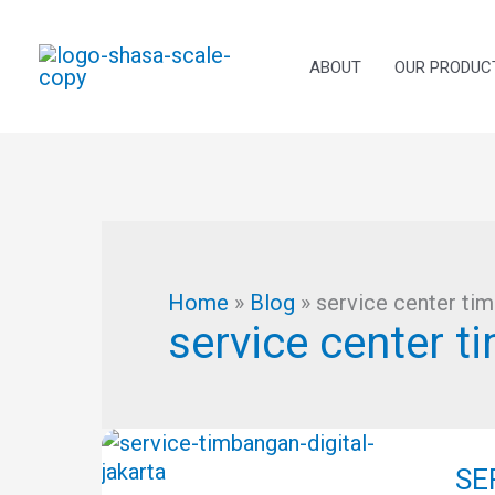
Skip
to
content
ABOUT
OUR PRODUC
Home
»
Blog
»
service center ti
service center 
SER
TI
SE