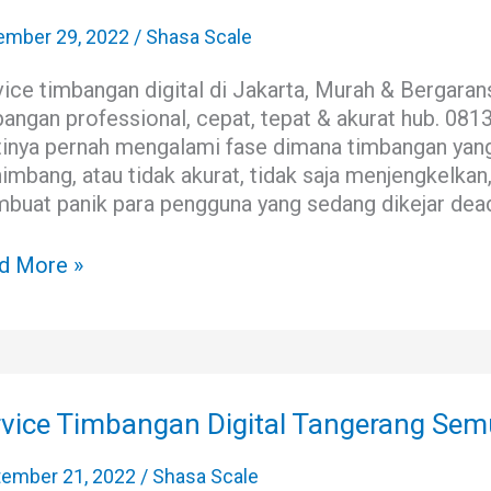
ITAL
KARTA
ember 29, 2022
/
Shasa Scale
ice timbangan digital di Jakarta, Murah & Bergaran
bangan professional, cepat, tepat & akurat hub. 08
tinya pernah mengalami fase dimana timbangan yang
mbang, atau tidak akurat, tidak saja menjengkelkan
buat panik para pengguna yang sedang dikejar deadl
d More »
vice
bangan
rvice Timbangan Digital Tangerang Se
tal
gerang
tember 21, 2022
/
Shasa Scale