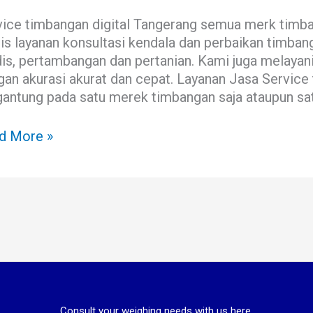
ua
vice timbangan digital Tangerang semua merk tim
k
is layanan konsultasi kendala dan perbaikan timbanga
s, pertambangan dan pertanian. Kami juga melayani 
an akurasi akurat dan cepat. Layanan Jasa Service 
gantung pada satu merek timbangan saja ataupun sat
d More »
Consult your weighing needs with us here.