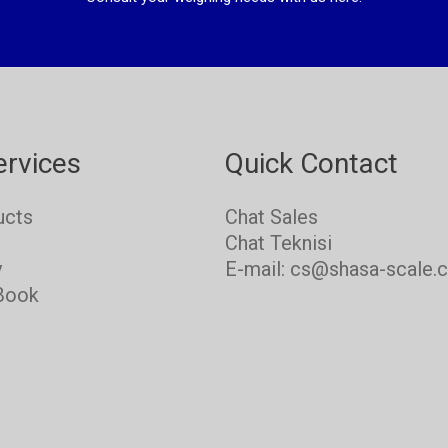
ervices
Quick Contact
ucts
Chat Sales
s
Chat Teknisi
y
E-mail: cs@shasa-scale.
Book