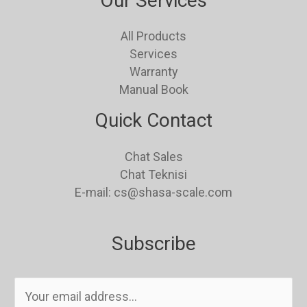
Our Services
All Products
Services
Warranty
Manual Book
Quick Contact
Chat Sales
Chat Teknisi
E-mail: cs@shasa-scale.com
Subscribe
E
m