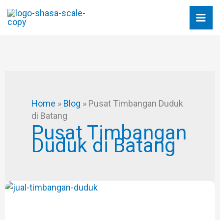
Skip
to
content
Home
»
Blog
»
Pusat Timbangan Duduk
di Batang
Pusat Timbangan
Duduk di Batang
JUAL
TIMBANGAN
DUDUK