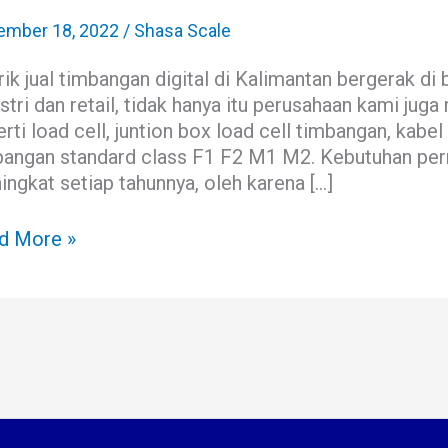
bangan
tal
ember 18, 2022
/
Shasa Scale
ik jual timbangan digital di Kalimantan bergerak di
imantan
stri dan retail, tidak hanya itu perusahaan kami ju
rti load cell, juntion box load cell timbangan, kabel
bangan standard class F1 F2 M1 M2. Kebutuhan pe
ngkat setiap tahunnya, oleh karena […]
d More »