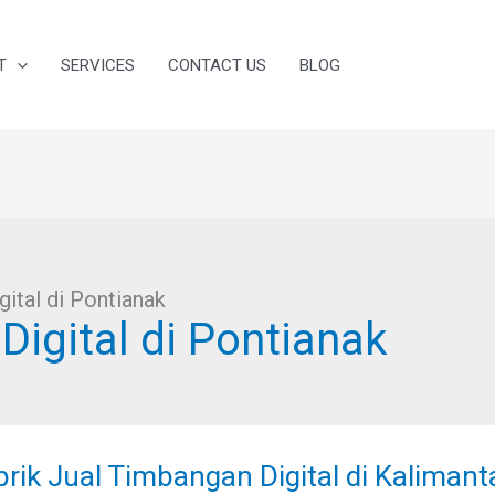
T
SERVICES
CONTACT US
BLOG
ital di Pontianak
igital di Pontianak
rik
rik Jual Timbangan Digital di Kalimant