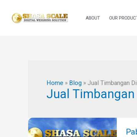
Skip
to
ABOUT
OUR PRODUC
content
Home
»
Blog
»
Jual Timbangan Dig
Jual Timbangan D
Pab
Jual
Pab