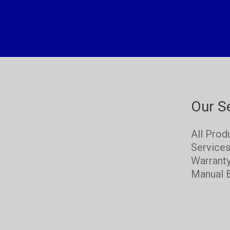
Our S
All Prod
Service
Warrant
Manual 