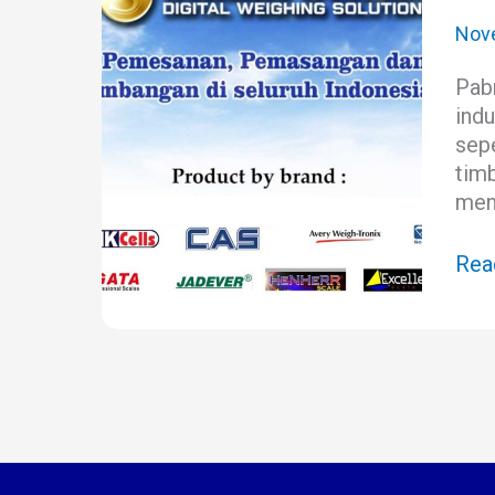
Tim
Digi
Nov
di
Pabr
Kal
indu
sepe
tim
meni
Rea