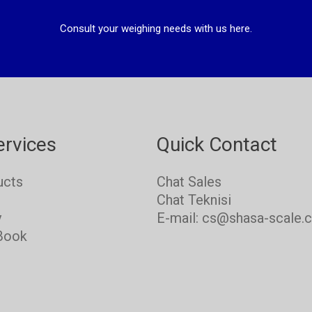
Consult your weighing needs with us here.
ervices
Quick Contact
ucts
Chat Sales
s
Chat Teknisi
y
E-mail: cs@shasa-scale.
Book