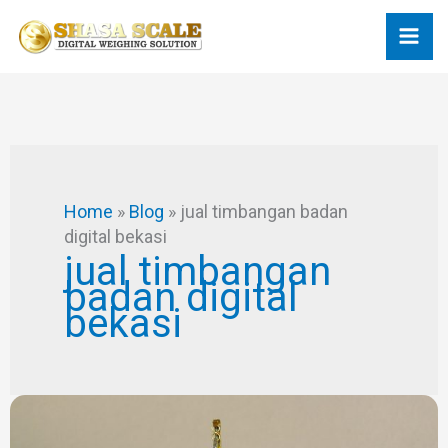
Skip
to
content
Home
»
Blog
»
jual timbangan badan
digital bekasi
jual timbangan
badan digital
bekasi
Toko
Timbangan