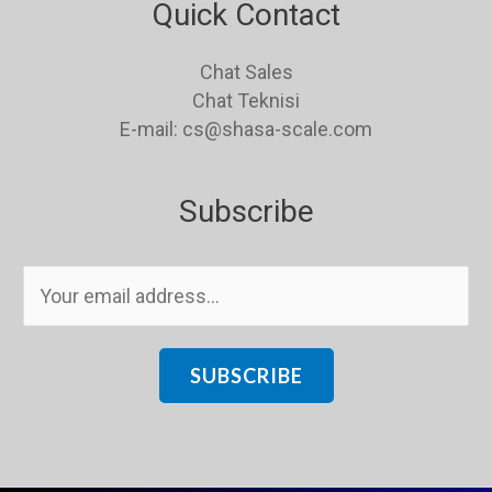
Quick Contact
Chat Sales
Chat Teknisi
E-mail: cs@shasa-scale.com
Subscribe
E
m
a
i
SUBSCRIBE
l
*