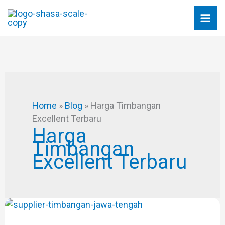
Skip
to
content
Home
»
Blog
»
Harga Timbangan
Excellent Terbaru
Harga
Timbangan
Excellent Terbaru
SUPPLIER
TIMBANGAN