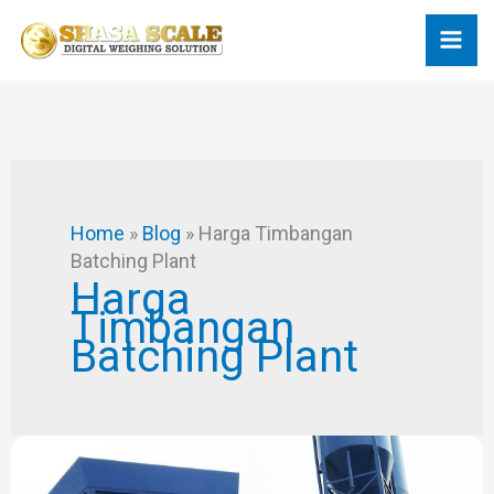
Skip
to
content
Home
»
Blog
»
Harga Timbangan
Batching Plant
Harga
Timbangan
Batching Plant
Service
Timbangan