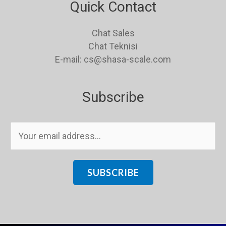
Quick Contact
Chat Sales
Chat Teknisi
E-mail: cs@shasa-scale.com
Subscribe
E
m
a
i
SUBSCRIBE
l
*