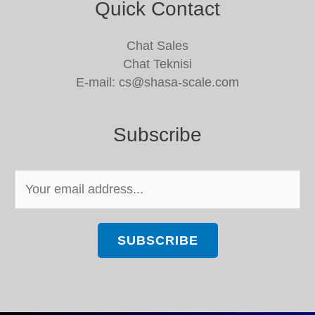
Quick Contact
Chat Sales
Chat Teknisi
E-mail: cs@shasa-scale.com
Subscribe
E
m
a
i
SUBSCRIBE
l
*