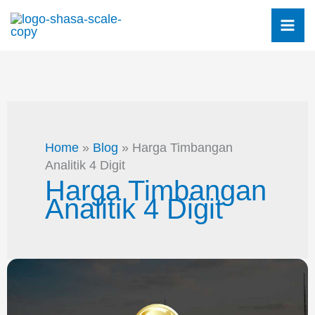
Skip
to
content
Home
»
Blog
»
Harga Timbangan
Analitik 4 Digit
Harga Timbangan
Analitik 4 Digit
SUPPLIER
TIMBANGAN
DIGITAL