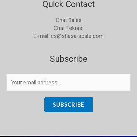
Quick Contact
Chat Sales
Chat Teknisi
E-mail: cs@shasa-scale.com
Subscribe
E
m
a
i
SUBSCRIBE
l
*