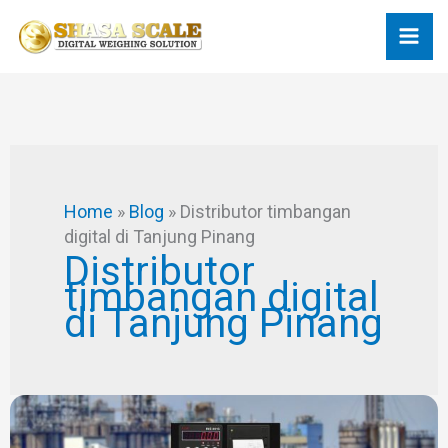
Skip
to
content
Home
»
Blog
»
Distributor timbangan
digital di Tanjung Pinang
Distributor
timbangan digital
di Tanjung Pinang
Distributor
Timbangan