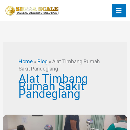
Skip
to
content
Home
»
Blog
»
Alat Timbang Rumah
Sakit Pandeglang
Alat Timbang
Rumah Sakit
Pandeglang
JUAL
TIMBANGAN