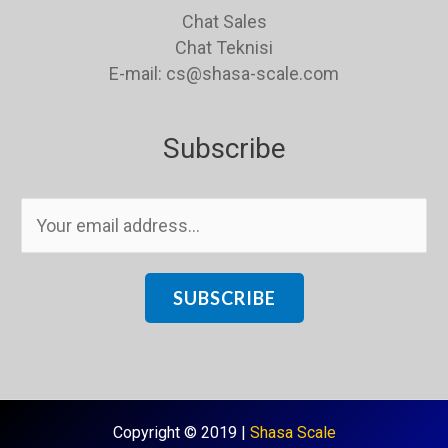
Chat Sales
Chat Teknisi
E-mail: cs@shasa-scale.com
Subscribe
E
m
a
i
SUBSCRIBE
l
*
Copyright © 2019 |
Shasa Scale